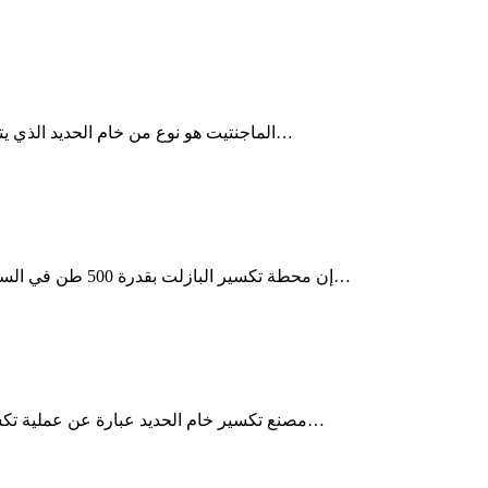
الماجنتيت هو نوع من خام الحديد الذي يتمتع بمغناطيسية طبيعية، مما يعني أنه ينجذب إلى المغناطيس. وهو الأ…
إن محطة تكسير البازلت بقدرة 500 طن في الساعة عبارة عن محطة تكسير واسعة النطاق تقوم بمعالجة البازلت، وه…
مصنع تكسير خام الحديد عبارة عن عملية تكسير متدرجة: سحق المواد الخام من حوالي 500 مم إلى المواد الدقيقة…