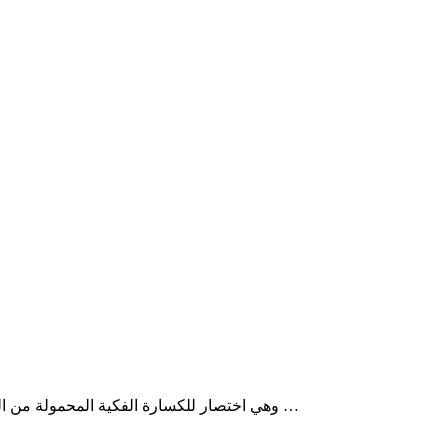
إن كسارة الفك PEW، وهي اختصار للكسارة الفكية المحمولة من النوع الأوروبي، عبارة عن آلة تكسير متطورة تم …