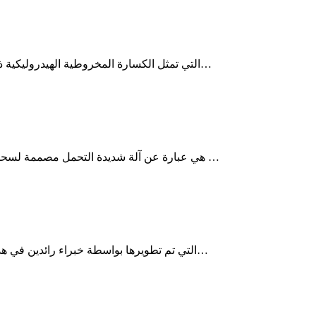
تمثل الكسارة المخروطية HST، التي تمثل الكسارة المخروطية الهيدروليكية ذات الضغط الهيدروليكي بأسطوانة وا…
إن الكسارة التصادمية PFW هي عبارة عن آلة شديدة التحمل مصممة لسحق الحجارة والمعادن بكفاءة عالية وتكلفة …
إن الكسارة التصادمية من السلسلة B VSI، التي تم تطويرها بواسطة خبراء رائدين في هذا المجال، تجسد التصميم…