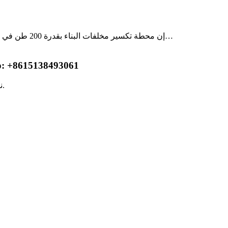
إن محطة تكسير مخلفات البناء بقدرة 200 طن في الساعة عبارة عن مصنع تكسير واسع النطاق يستخدم لمعالجة مخلف…
احصل على استشارة مجانية (أو) اتصل بنا على 
نرحب بشدة بتواصلكم معنا عبر وسائل التواصل الفوري مثل الواتساب.