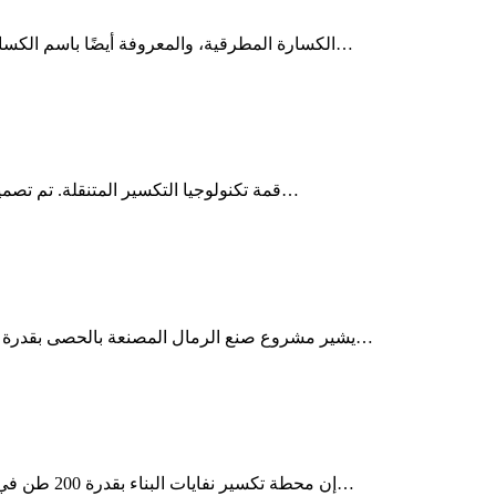
الكسارة المطرقية، والمعروفة أيضًا باسم الكسارة المطرقية، عبارة عن آلة قوية وقوية مصممة لسحق مجموعة متن…
تمثل محطة التكسير المتنقلة LD قمة تكنولوجيا التكسير المتنقلة. تم تصميم هذا المصنع المتطور لتعدد الاستخ…
يشير مشروع صنع الرمال المصنعة بالحصى بقدرة 500 طن في الساعة إلى مشروع إنتاج رمل واسع النطاق يستخدم الح…
إن محطة تكسير نفايات البناء بقدرة 200 طن في الساعة عبارة عن معدات معالجة تعمل على سحق ومعالجة نفايات ا…